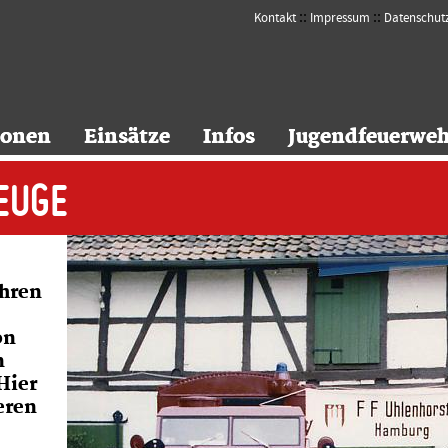
::
::
Kontakt
Impressum
Datenschut
sonen
sonen
Einsätze
Einsätze
Infos
Infos
Jugendfeuerweh
Jugendfeuerweh
EUGE
ahren
on
n
Hier
eren