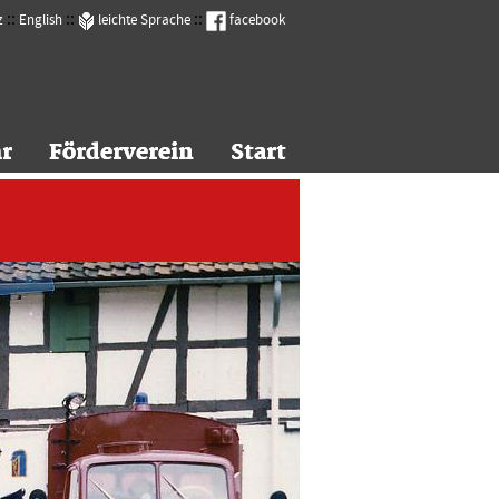
::
::
::
z
English
leichte Sprache
facebook
r
r
Förderverein
Förderverein
Start
Start