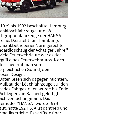
 1979 bis 1992 beschaffte Hamburg
Tanklöschfahrzeuge und 68
chgruppenfahrzeuge der HANSA
reihe. Das steht für "Hamburgs
omatikbetriebener Normgerechter
ndardlöschzug der Achtziger Jahre."
viele Feuerwehrleute war es der
egriff eines Feuerwehrautos. Noch
te schwärmt man vom
ergleichlichen Sound, dem
losen Design.
 Daten lesen sich dagegen nüchtern:
 Aufbau der Löschfahrzeuge auf den
cedes Fahrgestellen wurde bis Ende
Achtziger von Bachert gefertigt,
ach von Schlingmann. Das
terhuder "HANSA" wurde 1979
ut, hatte 192 PS, Allradantrieb und
matikgetriebe. Es verfügte über