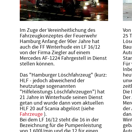
Im Zuge der Vereinheitlichung des
Von
Fahrzeugkonzeptes der Feuerwehr
25 
Hamburg Anfang der 90er Jahre hat
Lös
auch die FF Winterhude ein LF 16/12
Bau
von der Firma Ziegler auf einem
Aut
Mercedes AF-1224 Fahrgestell in Dienst
Sta
stellen können.
Für 
Inb
Das "Hamburger Löschfahrzeug" (kurz:
heu
HLF - jedoch abweichend der
unv
heutzutage sogenannten
zeit
"Hilfeleistungs Löschfahrzeugen") hat
Die
21 Jahre in Winterhude seinen Dienst
Der
getan und wurde dann vom aktuellen
Mer
HLF 20 auf Scania abgelöst (siehe
der 
Fahrzeuge
).
dan
Bei dem LF 16/12 steht die 16 in der
Win
Bezeichnung für die Pumpenleistung
geba
von 1.600l/min und die 12 für einen
Auto