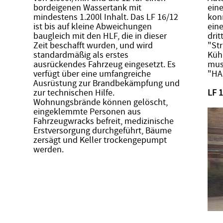
bordeigenen Wassertank mit
ein
mindestens 1.200l Inhalt. Das LF 16/12
kon
ist bis auf kleine Abweichungen
eine
baugleich mit den HLF, die in dieser
drit
Zeit beschafft wurden, und wird
"St
standardmäßig als erstes
Kühl
ausrückendes Fahrzeug eingesetzt. Es
mus
verfügt über eine umfangreiche
"HA
Ausrüstung zur Brandbekämpfung und
zur technischen Hilfe.
LF 1
Wohnungsbrände können gelöscht,
eingeklemmte Personen aus
Fahrzeugwracks befreit, medizinische
Erstversorgung durchgeführt, Bäume
zersägt und Keller trockengepumpt
werden.